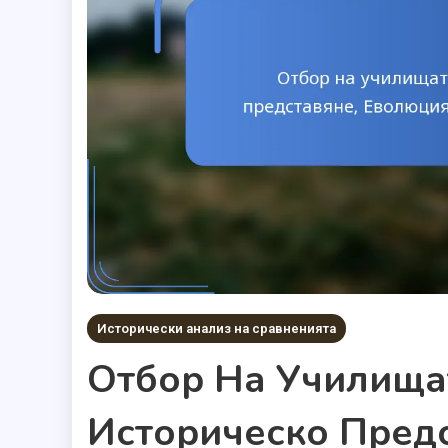
Исторически анализ на сравненията
Отбор На Училища
Историческо Пред