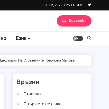
18 Jun, 2026
11:53:17 AM
Subscribe
сно
Език
 Еволюция На Стратегиите, Ключови Мачове
Връзки
Относно
Свържете се с нас