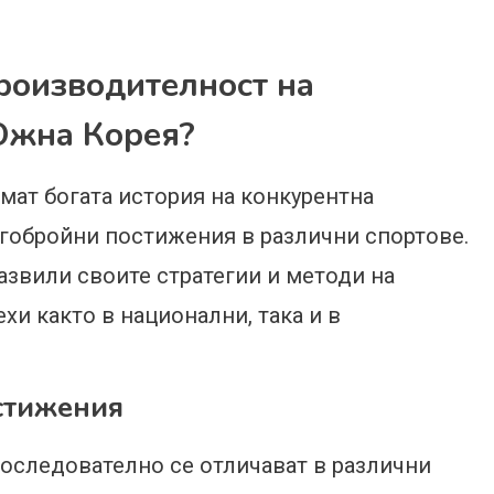
производителност на
Южна Корея?
ат богата история на конкурентна
огобройни постижения в различни спортове.
азвили своите стратегии и методи на
хи както в национални, така и в
стижения
оследователно се отличават в различни