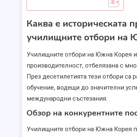
Каква е историческата 
училищните отбори на 
Училищните отбори на Южна Корея им
производителност, отбелязана с мн
През десетилетията тези отбори са р
обучение, водещи до значителни успе
международни състезания.
Обзор на конкурентните по
Училищните отбори на Южна Корея п