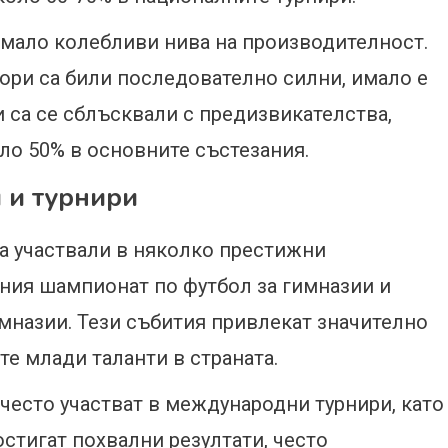
 имало колебливи нива на производителност.
ори са били последователно силни, имало е
и са се сблъсквали с предизвикателства,
ло 50% в основните състезания.
 и турнири
а участвали в няколко престижни
ия шампионат по футбол за гимназии и
имназии. Тези събития привлекат значително
е млади таланти в страната.
често участват в международни турнири, като
стигат похвални резултати, често