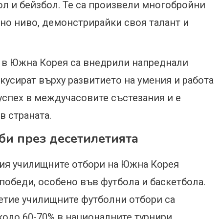
ол и бейзбол. Те са произвели многобройни
но ниво, демонстрирайки своя талант и
 в Южна Корея са внедрили напреднали
кусират върху развитието на умения и работа
 успех в междучасовите състезания и е
в страната.
уби през десетилетията
ия училищните отбори на Южна Корея
победи, особено във футбола и баскетбола.
етие училищните футболни отбори са
оло 60-70% в националните турнири.