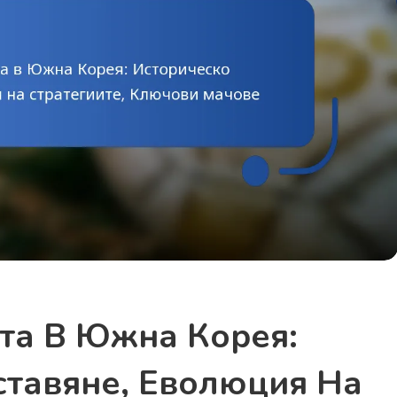
та В Южна Корея:
ставяне, Еволюция На