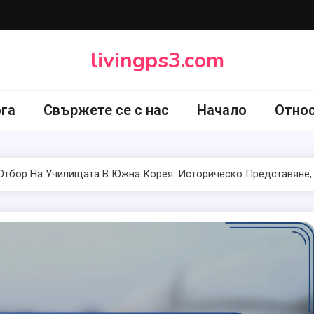
livingps3.com
ога
Свържете се с нас
Начало
Отно
Отбор На Училищата В Южна Корея: Историческо Представяне,