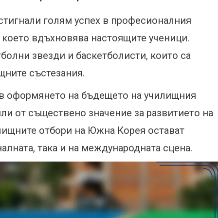
стигнали голям успех в професионалния
, което вдъхновява настоящите ученици.
олни звезди и баскетболисти, които са
щните състезания.
 в оформянето на бъдещето на училищния
били от съществено значение за развитието на
илищните отбори на Южна Корея остават
алната, така и на международната сцена.