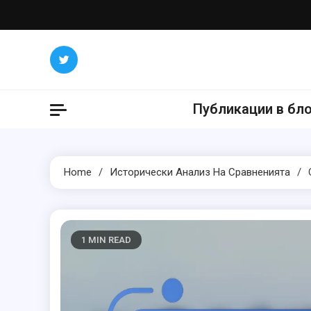
Skip
to
content
Публикации в бл
Home
Исторически Анализ На Сравненията
1 MIN READ