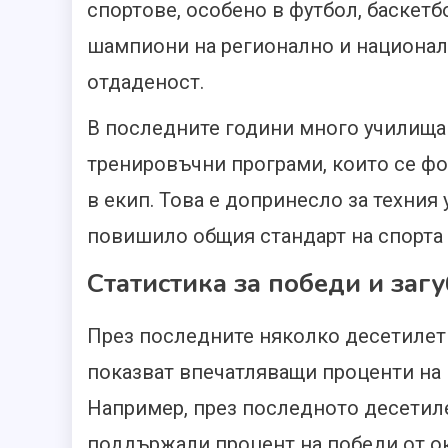
спортове, особено в футбол, баскетб
шампиони на регионално и национал
отдаденост.
В последните години много училища
тренировъчни програми, които се фо
в екип. Това е допринесло за техния
повишило общия стандарт на спорта 
Статистика за победи и заг
През последните няколко десетилет
показват впечатляващи проценти на 
Например, през последното десетил
поддържали процент на победи от ок