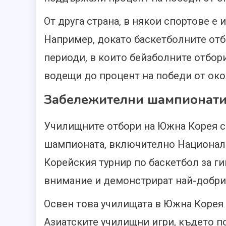
От друга страна, в някои спортове е
Например, докато баскетболните отб
периоди, в които бейзболните отбор
водещи до процент на победи от око
Забележителни шампионати
Училищните отбори на Южна Корея с
шампионата, включително Националн
Корейския турнир по баскетбол за г
внимание и демонстрират най-добрит
Освен това училищата в Южна Корея 
Азиатските училищни игри, където по