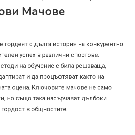
чови Мачове
 гордеят с дълга история на конкурентно
телен успех в различни спортове.
методи на обучение е била решаваща,
даптират и да процъфтяват както на
ната сцена. Ключовите мачове не само
и, но също така насърчават дълбоки
 гордост в общностите.