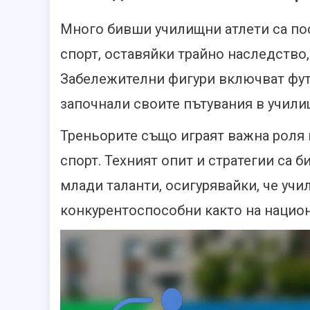
Много бивши училищни атлети са по
спорт, оставяйки трайно наследство
Забележителни фигури включват футб
започнали своите пътувания в учили
Треньорите също играят важна роля
спорт. Техният опит и стратегии са 
млади таланти, осигурявайки, че уч
конкурентоспособни както на национ