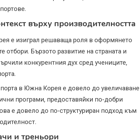
спортове.
онтекст върху производителността
рея е изиграл решаваща роля в оформянето
е отбори. Бързото развитие на страната и
сърчили конкурентния дух сред учениците,
орта.
 спорта в Южна Корея е довело до увеличаване
тични програми, предоставяйки по-добри
Това е довело до по-структуриран подход към
одителност.
ачи и треньори