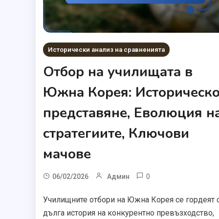
Исторически анализ на сравненията
Отбор на училищата в
Южна Корея: Историческ
представяне, Еволюция н
стратегиите, Ключови
мачове
0
06/02/2026
Админ
Училищните отбори на Южна Корея се гордеят 
дълга история на конкурентно превъзходство,