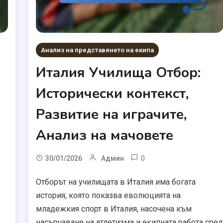
Анализ на представянето на екипа
Италия Училища Отбор:
Исторически контекст,
Развитие на играчите,
Анализ на мачовете
0
30/01/2026
Админ
Отборът на училищата в Италия има богата
история, която показва еволюцията на
младежкия спорт в Италия, насочена към
насърчаване на атлетизма и екипната работа сре