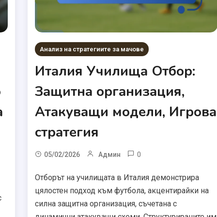
Анализ на стратегиите за мачове
Италия Училища Отбор:
о
Защитна организация,
а
Атакуващи модели, Игрова
стратегия
0
05/02/2026
Админ
Отборът на училищата в Италия демонстрира
цялостен подход към футбола, акцентирайки на
с
силна защитна организация, съчетана с
динамични атакуващи схеми. Структурираните им