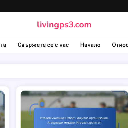
livingps3.com
ога
Свържете се с нас
Начало
Отно