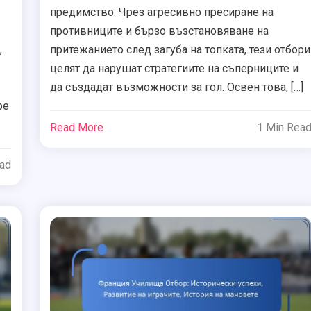
предимство. Чрез агресивно пресиране на
противниците и бързо възстановяване на
,
притежанието след загуба на топката, тези отбори
целят да нарушат стратегиите на съперниците и
да създадат възможности за гол. Освен това, […]
ре
Read More
1 Min Rea
ead