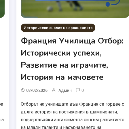
Исторически анализ на сравненията
Франция Училища Отбор:
Исторически успехи,
Развитие на играчите,
История на мачовете
0
03/02/2026
Админ
ра
Отборът на училищата във Франция се гордее с
дълга история на постижения в шампионати,
на
подчертавайки ангажимента си към развитието
на млади таланти и насърчаването на