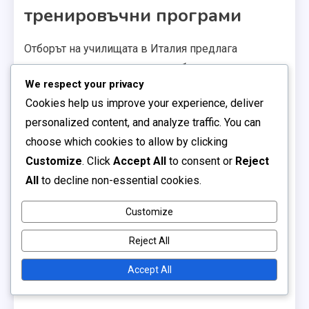
тренировъчни програми
Отборът на училищата в Италия предлага
тренировъчни програми за амбициозни играчи от
We respect your privacy
различни възрасти и нива на умения. Записването
Cookies help us improve your experience, deliver
обикновено започва в началото на всеки сезон, а
personalized content, and analyze traffic. You can
заинтересованите участници трябва да проверят
choose which cookies to allow by clicking
уебсайта на отбора за конкретни крайни срокове
Customize
. Click
Accept All
to consent or
Reject
и изисквания.
All
to decline non-essential cookies.
Тренировъчните сесии се провеждат в
определени съоръжения, фокусирайки се върху
Customize
развитието на умения, екипна работа и спортен
Reject All
дух. Участниците могат да очакват комбинация от
упражнения, мачове и обучение от опитен
Accept All
персонал.