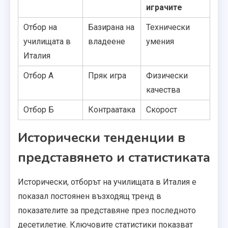
играчите
Отбор на
Базирана на
Технически
училищата в
владеене
умения
Италия
Отбор А
Пряк игра
Физически
качества
Отбор Б
Контраатака
Скорост
Исторически тенденции в
представянето и статистиката
Исторически, отборът на училищата в Италия е
показал постоянен възходящ тренд в
показателите за представяне през последното
десетилетие. Ключовите статистики показват