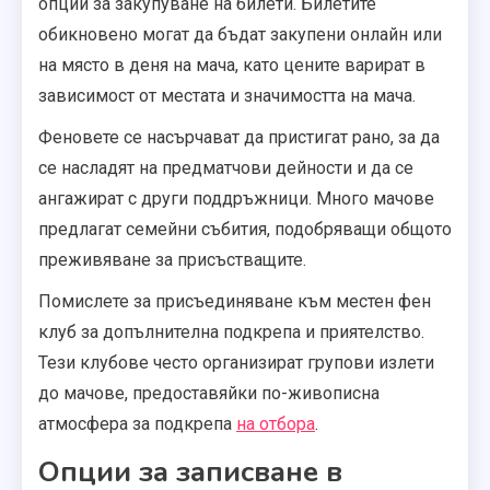
опции за закупуване на билети. Билетите
обикновено могат да бъдат закупени онлайн или
на място в деня на мача, като цените варират в
зависимост от местата и значимостта на мача.
Феновете се насърчават да пристигат рано, за да
се насладят на предматчови дейности и да се
ангажират с други поддръжници. Много мачове
предлагат семейни събития, подобряващи общото
преживяване за присъстващите.
Помислете за присъединяване към местен фен
клуб за допълнителна подкрепа и приятелство.
Тези клубове често организират групови излети
до мачове, предоставяйки по-живописна
атмосфера за подкрепа
на отбора
.
Опции за записване в