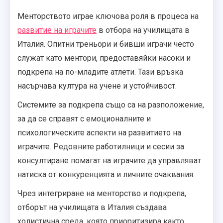
Менторството играе ключова роля в процеса на
развитие на играчите
в отбора на училищата в
Италия. Опитни треньори и бивши играчи често
служат като ментори, предоставяйки насоки и
подкрепа на по-младите атлети. Тази връзка
насърчава култура на учене и устойчивост.
Системите за подкрепа също са на разположение,
за да се справят с емоционалните и
психологическите аспекти на развитието на
играчите. Редовните работилници и сесии за
консултиране помагат на играчите да управляват
натиска от конкуренцията и личните очаквания.
Чрез интегриране на менторство и подкрепа,
отборът на училищата в Италия създава
холистична среда, която приоритизира както