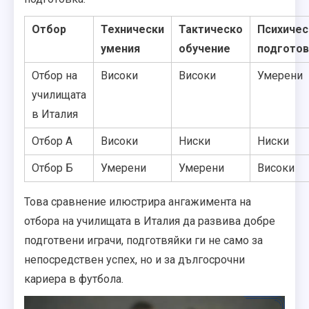
Отбор
Технически
Тактическо
Психичес
умения
обучение
подготов
Отбор на
Високи
Високи
Умерени
училищата
в Италия
Отбор А
Високи
Ниски
Ниски
Отбор Б
Умерени
Умерени
Високи
Това сравнение илюстрира ангажимента на
отбора на училищата в Италия да развива добре
подготвени играчи, подготвяйки ги не само за
непосредствен успех, но и за дългосрочни
кариера в футбола.