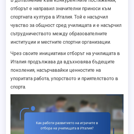
В допълнение към конкурентните постижения,
отборът е направил значителни приноси към
спортната култура в Италия. Той е насърчил
чувство за общност сред училищата и е насърчил
сътрудничеството между образователните
институции и местните спортни организации.
Чрез своите инициативи отборът на училищата в
Италия продължава да вдъхновява бъдещите
поколения, насърчавайки ценностите на
упоритата работа, упорството и приятелството в
спорта.