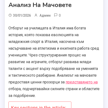
Анализ На Мачовете
0
30/01/2026
Админ
Отборът на училищата в Италия има богата
история, която показва еволюцията на
младежкия спорт в Италия, насочена към
насърчаване на атлетизма и екипната работа сред
учениците. Чрез структурирания процес на
развитие на играчите, отборът развива млади
таланти с акцент върху подобряване на уменията
и тактическото разбиране. Анализът на мачовете
предоставя ценни прозорци за
представянето на
отбора, подчертавайки силните страни и областите
за подобрение.
Key sections in the article: