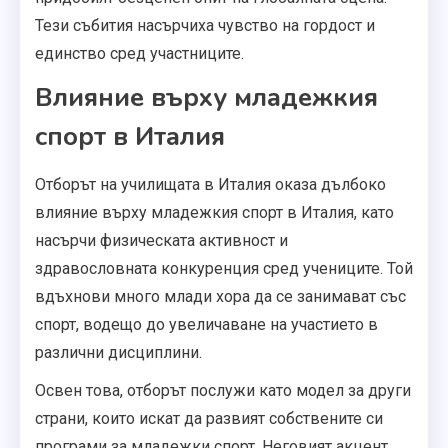
Тези събития насърчиха чувство на гордост и
единство сред участниците.
Влияние върху младежкия
спорт в Италия
Отборът на училищата в Италия оказа дълбоко
влияние върху младежкия спорт в Италия, като
насърчи физическата активност и
здравословната конкуренция сред учениците. Той
вдъхнови много млади хора да се занимават със
спорт, водещо до увеличаване на участието в
различни дисциплини.
Освен това, отборът послужи като модел за други
страни, които искат да развият собствените си
програми за младежки спорт. Неговият акцент