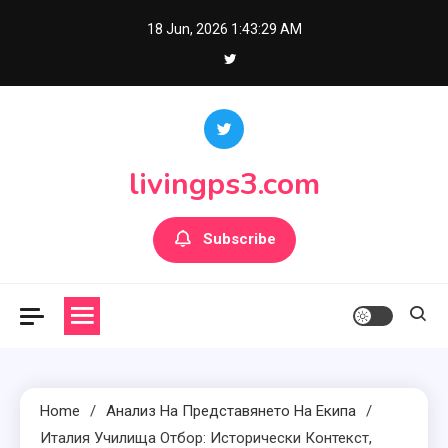
Skip
18 Jun, 2026
1:43:30 AM
to
content
livingps3.com
Subscribe
Home
Анализ На Представянето На Екипа
Италия Училища Отбор: Исторически Контекст,