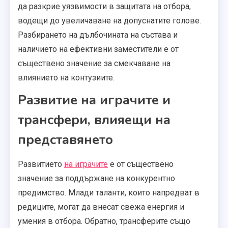
да разкрие уязвимости в защитата на отбора,
водещи до увеличаване на допуснатите голове.
Разбирането на дълбочината на състава и
наличието на ефективни заместители е от
съществено значение за смекчаване на
влиянието на контузиите.
Развитие на играчите и
трансфери, влияещи на
представянето
Развитието
на играчите
е от съществено
значение за поддържане на конкурентно
предимство. Млади таланти, които напредват в
редиците, могат да внесат свежа енергия и
умения в отбора. Обратно, трансферите също