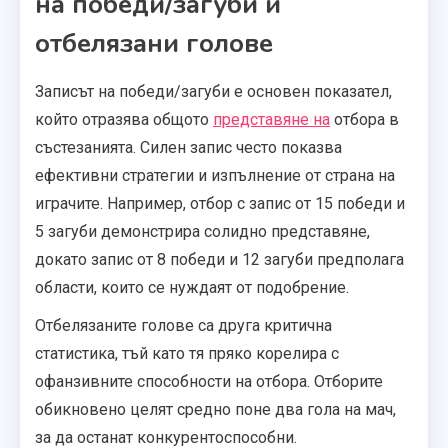
на победи/загуби и
отбелязани голове
Записът на победи/загуби е основен показател,
който отразява общото
представяне на
отбора в
състезанията. Силен запис често показва
ефективни стратегии и изпълнение от страна на
играчите. Например, отбор с запис от 15 победи и
5 загуби демонстрира солидно представяне,
докато запис от 8 победи и 12 загуби предполага
области, които се нуждаят от подобрение.
Отбелязаните голове са друга критична
статистика, тъй като тя пряко корелира с
офанзивните способности на отбора. Отборите
обикновено целят средно поне два гола на мач,
за да останат конкурентоспособни.