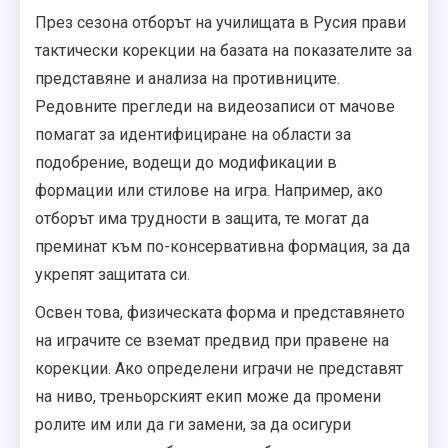
През сезона отборът на училищата в Русия прави
тактически корекции на базата на показателите за
представяне и анализа на противниците.
Редовните прегледи на видеозаписи от мачове
помагат за идентифициране на области за
подобрение, водещи до модификации в
формации или стилове на игра. Например, ако
отборът има трудности в защита, те могат да
преминат към по-консервативна формация, за да
укрепят защитата си.
Освен това, физическата форма и представянето
на играчите се вземат предвид при правене на
корекции. Ако определени играчи не представят
на ниво, треньорският екип може да промени
ролите им или да ги замени, за да осигури