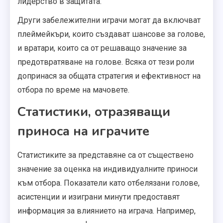
лидерство в защитата.
Други забележителни играчи могат да включват
плеймейкъри, които създават шансове за голове,
и вратари, които са от решаващо значение за
предотвратяване на голове. Всяка от тези роли
допринася за общата стратегия и ефективност на
отбора по време на мачовете.
Статистики, отразяващи
приноса на играчите
Статистиките за представяне са от съществено
значение за оценка на индивидуалните приноси
към отбора. Показатели като отбелязани голове,
асистенции и изиграни минути предоставят
информация за влиянието на играча. Например,