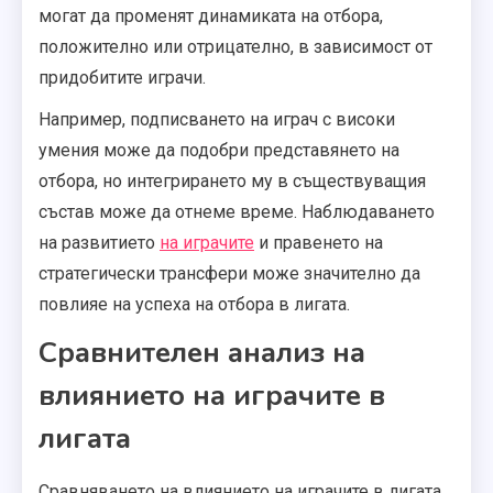
могат да променят динамиката на отбора,
положително или отрицателно, в зависимост от
придобитите играчи.
Например, подписването на играч с високи
умения може да подобри представянето на
отбора, но интегрирането му в съществуващия
състав може да отнеме време. Наблюдаването
на развитието
на играчите
и правенето на
стратегически трансфери може значително да
повлияе на успеха на отбора в лигата.
Сравнителен анализ на
влиянието на играчите в
лигата
Сравняването на влиянието на играчите в лигата