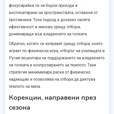
фокусирайки се на бързи преходи и
експлоатиране на пространствата, оставени от
противника. Този подход е доказал своята
ефективност в мачове срещу отбори,
доминиращи във владеенето на топката.
Обратно, когато се изправят срещу отбори, които
играят по-физическа игра, отборът на училищата в
Русия акцентира на поддържането на владеенето
на топката и контролирането на темпото. Тази
стратегия минимизира риска от физическо
надмощие и позволява на отбора да диктува
темпото на мача.
Корекции, направени през
сезона