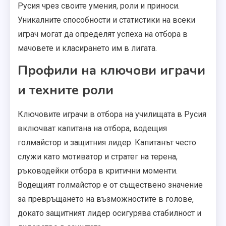
Русия чрез своите умения, роли и приноси.
Уникалните способности и статистики на всеки
играч могат да определят успеха на отбора в
мачовете и класирането им в лигата.
Профили на ключови играчи
и техните роли
Ключовите играчи в отбора на училищата в Русия
включват капитана на отбора, водещия
голмайстор и защитния лидер. Капитанът често
служи като мотиватор и стратег на терена,
ръководейки отбора в критични моменти.
Водещият голмайстор е от съществено значение
за превръщането на възможностите в голове,
докато защитният лидер осигурява стабилност и