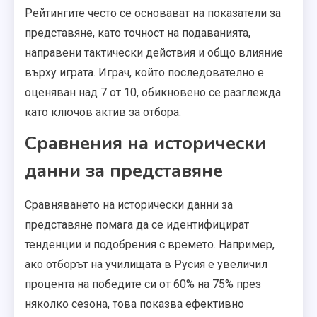
Рейтингите често се основават на показатели за
представяне, като точност на подаванията,
направени тактически действия и общо влияние
върху играта. Играч, който последователно е
оценяван над 7 от 10, обикновено се разглежда
като ключов актив за отбора.
Сравнения на исторически
данни за представяне
Сравняването на исторически данни за
представяне помага да се идентифицират
тенденции и подобрения с времето. Например,
ако отборът на училищата в Русия е увеличил
процента на победите си от 60% на 75% през
няколко сезона, това показва ефективно