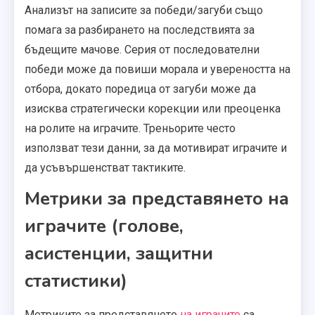
Анализът на записите за победи/загуби също
помага за разбирането на последствията за
бъдещите мачове. Серия от последователни
победи може да повиши морала и увереността на
отбора, докато поредица от загуби може да
изисква стратегически корекции или преоценка
на ролите на играчите. Треньорите често
използват тези данни, за да мотивират играчите и
да усъвършенстват тактиките.
Метрики за представянето на
играчите (голове,
асистенции, защитни
статистики)
Метриките за представянето
на играчите
са