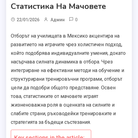
Статистика На Мачовете
0
22/01/2026
Админ
Отборът на училищата в Мексико акцентира на
развитието на играчите чрез холистичен подход,
който подобрява индивидуалните умения, докато
насърчава силната динамика в отбора. Чрез
интегриране на ефективни методи на обучение и
структурирани тренировъчни програми, отборът
цели да подобри общото представяне. Освен
това, статистиките от мачовете играят
жизненоважна роля в оценката на силните и
слабите страни, ръководейки тренировките и
стратегията за бъдещи състезания.
Key sections in the article: