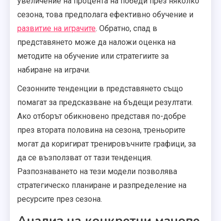
увеличение на процента на победи през няколко
сезона, това предполага ефективно обучение и
развитие на играчите
. Обратно, спад в
представянето може да наложи оценка на
методите на обучение или стратегиите за
набиране на играчи.
Сезонните тенденции в представянето също
помагат за предсказване на бъдещи резултати.
Ако отборът обикновено представя по-добре
през втората половина на сезона, треньорите
могат да коригират тренировъчните графици, за
да се възползват от тази тенденция.
Разпознаването на тези модели позволява
стратегическо планиране и разпределение на
ресурсите през сезона.
Анализ на конкретни мачове