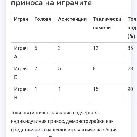
приноса на играчите
Играч
Голове
Асистенции
Тактически
Точ
намеси
под
(%)
Играч
5
3
12
85
А
Играч
2
5
8
78
Б
Играч
1
1
15
90
В
Този статистически анализ подчертава
индивидуалния принос, демонстрирайки как
представянето на всеки играч влияе на общия