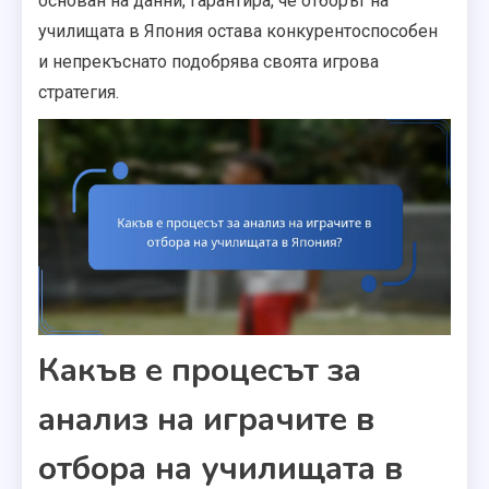
основан на данни, гарантира, че отборът на
училищата в Япония остава конкурентоспособен
и непрекъснато подобрява своята игрова
стратегия.
Какъв е процесът за
анализ на играчите в
отбора на училищата в