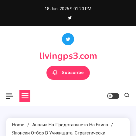
Skip
18 Jun, 2026
9:01:22 PM
to
content
livingps3.com
Subscribe
Home
Анализ На Представянето На Екипа
Японски Отбор В Училищата: Стратегически