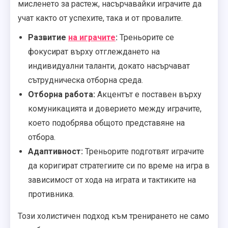
мисленето за растеж, насърчавайки играчите да
учат както от успехите, така и от провалите.
Развитие
на играчите
:
Треньорите се
фокусират върху отглеждането на
индивидуални таланти, докато насърчават
сътрудническа отборна среда.
Отборна работа:
Акцентът е поставен върху
комуникацията и доверието между играчите,
което подобрява общото представяне на
отбора.
Адаптивност:
Треньорите подготвят играчите
да коригират стратегиите си по време на игра в
зависимост от хода на играта и тактиките на
противника.
Този холистичен подход към тренирането не само