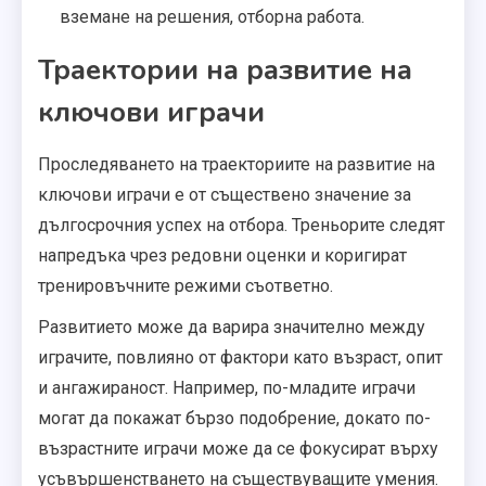
вземане на решения, отборна работа.
Траектории на развитие на
ключови играчи
Проследяването на траекториите на развитие на
ключови играчи е от съществено значение за
дългосрочния успех на отбора. Треньорите следят
напредъка чрез редовни оценки и коригират
тренировъчните режими съответно.
Развитието може да варира значително между
играчите, повлияно от фактори като възраст, опит
и ангажираност. Например, по-младите играчи
могат да покажат бързо подобрение, докато по-
възрастните играчи може да се фокусират върху
усъвършенстването на съществуващите умения.