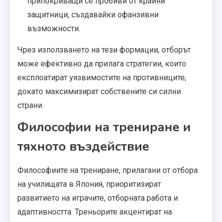
припокриващи се пробиви от крайни
защитници, създавайки офанзивни
възможности.
Чрез използването на тези формации, отборът
може ефективно да прилага стратегии, които
експлоатират уязвимостите на противниците,
докато максимизират собствените си силни
страни.
Философии на трениране и
тяхното въздействие
Философиите на трениране, прилагани от отбора
на училищата в Япония, приоритизират
развитието на играчите, отборната работа и
адаптивността. Треньорите акцентират на