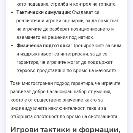
като подаване, стрелба и контрол на топката.
Тактически симулации:
Създават се
реалистични игрови сценарии, за да помогнат
на играчите да разберат позиционирането и
вземането на решения под натиск.
Физическа подготовка:
Тренировките за сила
и издръжливост са интегрирани, за да се
гарантира, че играчите могат да поддържат
върхово представяне по време на мачовете.
Този многостранен подход гарантира, че играчите
развиват добре балансиран набор от умения,
което е от съществено значение както за
индивидуалната изключителност, така и за
отборната сплотеност по време на състезанията.
Игрови тактики и формации,