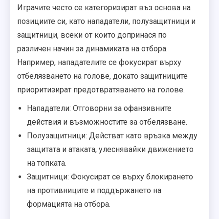
Играчите често се категоризират въз основа на
позициите си, като нападатели, полузащитници и
защитници, всеки от които допринася по
различен начин за динамиката на отбора.
Например, нападателите се фокусират върху
отбелязването на голове, докато защитниците
приоритизират предотвратяването на голове.
Нападатели: Отговорни за офанзивните
действия и възможностите за отбелязване.
Полузащитници: Действат като връзка между
защитата и атаката, улеснявайки движението
на топката.
Защитници: Фокусират се върху блокирането
на противниците и поддържането на
формацията на отбора.