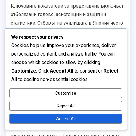
Ключовите показатели за представяне включват
отбелязани голове, асистенции и защитни
статистики. Отборът на училищата в Япония често
води в тези категории, отразявайки техния
We respect your privacy
всеобхватен подход към обучението и
Cookies help us improve your experience, deliver
тактическото изпълнение по време на мачовете.
personalized content, and analyze traffic. You can
Методологии за обучение
choose which cookies to allow by clicking
Customize
. Click
Accept All
to consent or
Reject
Методологиите за обучение, прилагани от отбора
All
to decline non-essential cookies.
на училищата в Япония, се фокусират както върху
физическата подготовка, така и върху
Customize
тактическото разбиране. Тренировките често
Reject All
включват напреднали техники, като видео анализ
и ситуационни упражнения, позволяващи на
Accept All
играчите да развият по-дълбоко разбиране на
динамиката на играта. Това контрастира с много