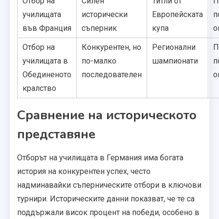
Отбор на
Силен
Титли от
П
училищата
исторически
Европейската
п
във Франция
съперник
купа
о
Отбор на
Конкурентен, но
Регионални
П
училищата в
по-малко
шампионати
п
Обединеното
последователен
о
кралство
Сравнение на историческото
представяне
Отборът на училищата в Германия има богата
история на конкурентен успех, често
надминавайки съперническите отбори в ключови
турнири. Историческите данни показват, че те са
поддържали висок процент на победи, особено в