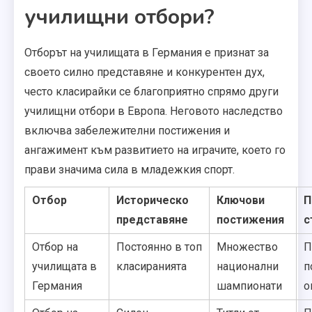
училищни отбори?
Отборът на училищата в Германия е признат за
своето силно представяне и конкурентен дух,
често класирайки се благоприятно спрямо други
училищни отбори в Европа. Неговото наследство
включва забележителни постижения и
ангажимент към развитието на играчите, което го
прави значима сила в младежкия спорт.
Отбор
Историческо
Ключови
П
представяне
постижения
с
Отбор на
Постоянно в топ
Множество
П
училищата в
класиранията
национални
п
Германия
шампионати
о