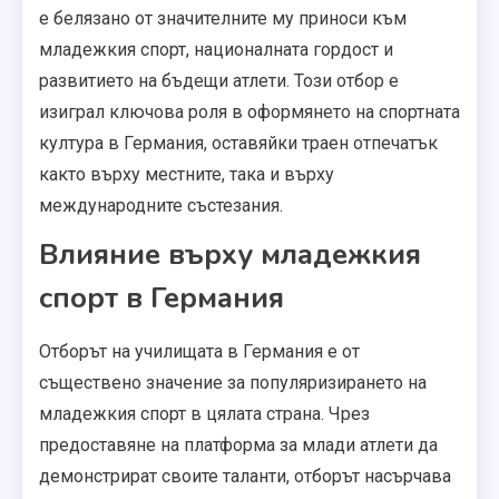
е белязано от значителните му приноси към
младежкия спорт, националната гордост и
развитието на бъдещи атлети. Този отбор е
изиграл ключова роля в оформянето на спортната
култура в Германия, оставяйки траен отпечатък
както върху местните, така и върху
международните състезания.
Влияние върху младежкия
спорт в Германия
Отборът на училищата в Германия е от
съществено значение за популяризирането на
младежкия спорт в цялата страна. Чрез
предоставяне на платформа за млади атлети да
демонстрират своите таланти, отборът насърчава