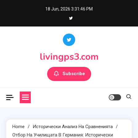
Skip
18 Jun, 2026
3:31:47 PM
to
content
livingps3.com
Subscribe
Home
Исторически Анализ На Сравненията
Отбор На Училищата В Германия: Исторически