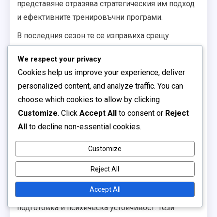
представяне отразява стратегическия им подход
и ефективните тренировъчни програми.
В последния сезон те се изправиха срещу
няколко от най-добрите отбори, осигурявайки
We respect your privacy
победи в
ключови мачове
, които демонстрираха
Cookies help us improve your experience, deliver
тактическото им майсторство и екипната работа.
personalized content, and analyze traffic. You can
Тези статистики са доказателство за тяхната
choose which cookies to allow by clicking
постоянна ангажираност към изключителност.
Customize
. Click
Accept All
to consent or
Reject
Програми за развитие на
All
to decline non-essential cookies.
играчите
Customize
Програмите за
развитие на играчите
в Германия
Reject All
се фокусират върху цялостно обучение, което
Accept All
включва технически умения, физическа
подготовка и психическа устойчивост. Тези